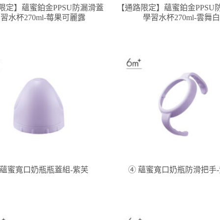
限定】蘊蜜鉑金PPSU防漏滑蓋
【通路限定】蘊蜜鉑金PPSU
習水杯270ml-莓果可麗露
學習水杯270ml-雲舞白
 蘊蜜寬口奶瓶瓶蓋組-紫芙
④ 蘊蜜寬口奶瓶防滑把手