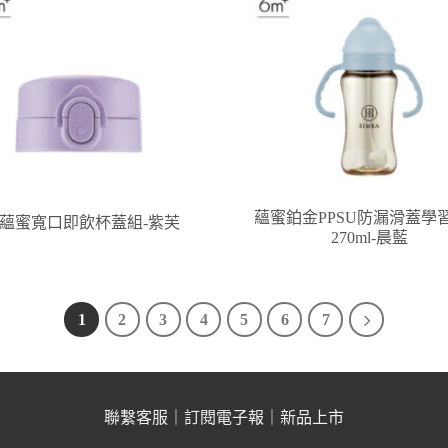
蘊蜜鉑金PPSU防漏滑蓋學
 蘊蜜寬口即飲杯蓋組-紫芙
270ml-晨藍
1
2
3
4
5
6
7
聯繫客服
｜
訂閱電子報
｜
新品上市