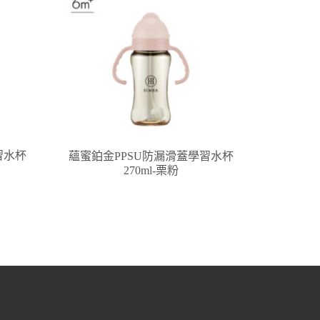
習水杯
蘊蜜鉑金PPSU防漏滑蓋學習水杯
270ml-栗粉