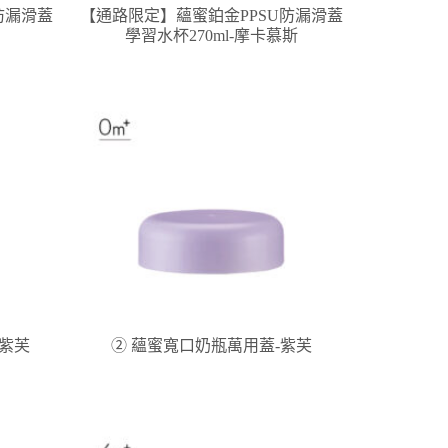
防漏滑蓋
【通路限定】蘊蜜鉑金PPSU防漏滑蓋
學習水杯270ml-摩卡慕斯
-紫芙
② 蘊蜜寬口奶瓶萬用蓋-紫芙