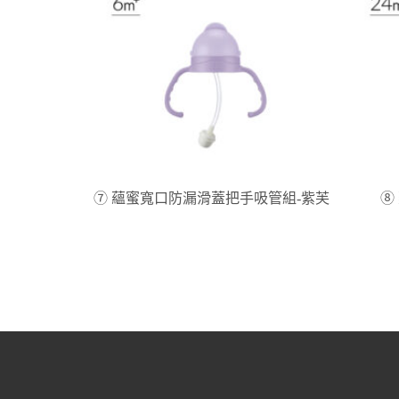
⑦ 蘊蜜寬口防漏滑蓋把手吸管組-紫芙
⑧