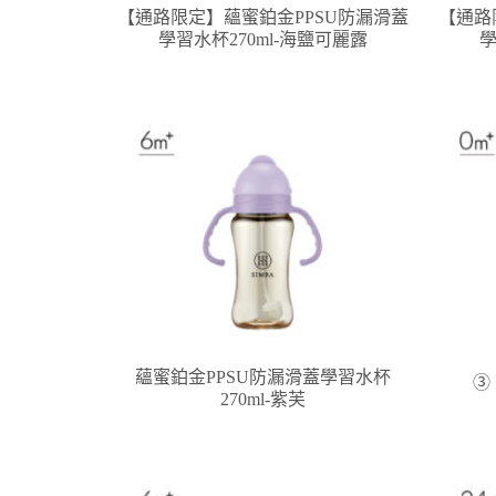
【通路限定】蘊蜜鉑金PPSU防漏滑蓋
【通路
學習水杯270ml-海鹽可麗露
學
蘊蜜鉑金PPSU防漏滑蓋學習水杯
③
270ml-紫芙