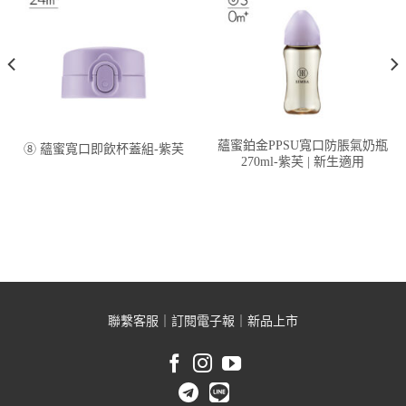
蘊蜜鉑金PPSU寬口防脹氣奶瓶
⑧ 蘊蜜寬口即飲杯蓋組-紫芙
270ml-紫芙 | 新生適用
聯繫客服
｜
訂閱電子報
｜
新品上市