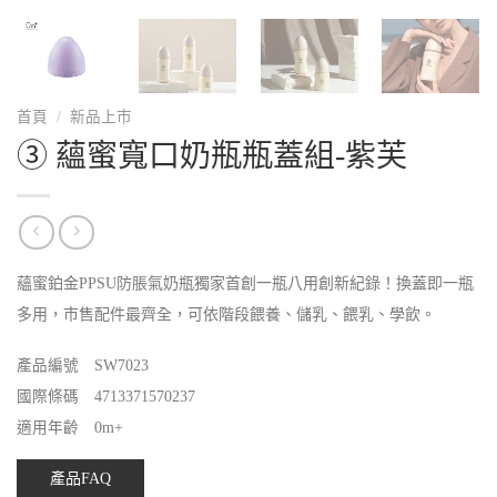
首頁
/
新品上市
③ 蘊蜜寬口奶瓶瓶蓋組-紫芙
蘊蜜鉑金PPSU防脹氣奶瓶獨家首創一瓶八用創新紀錄！換蓋即一瓶
多用，市售配件最齊全，可依階段餵養、儲乳、餵乳、學飲。
產品編號 SW7023
國際條碼 4713371570237
適用年齡 0m+
產品FAQ