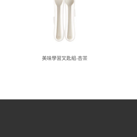
美味學習叉匙組-杏茶