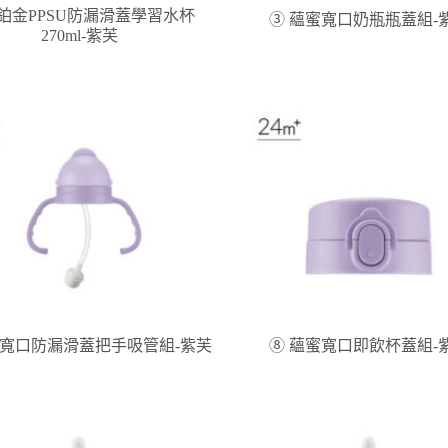
鉑金PPSU防漏滑蓋學習水杯
③ 蘊蜜寬口奶瓶瓶蓋組-
270ml-紫芙
蜜寬口防漏滑蓋把手吸管組-紫芙
⑧ 蘊蜜寬口即飲杯蓋組-