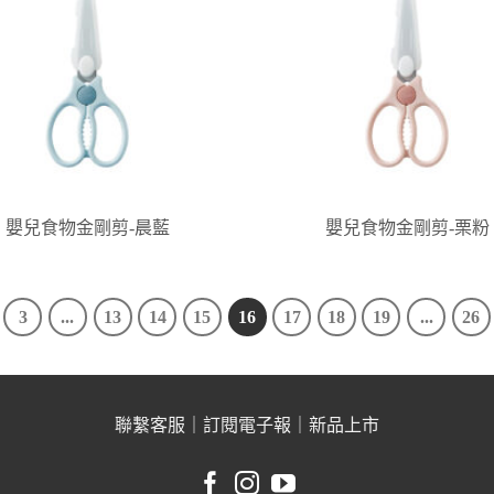
嬰兒食物金剛剪-晨藍
嬰兒食物金剛剪-栗粉
3
...
13
14
15
16
17
18
19
...
26
聯繫客服
｜
訂閱電子報
｜
新品上市