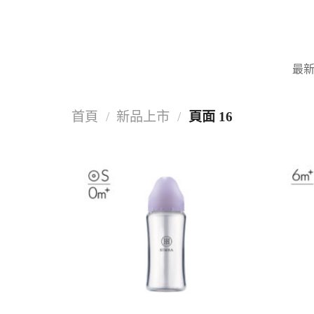
Skip
to
content
最
首頁
/
新品上市
/
頁面 16