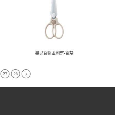
嬰兒食物金剛剪-杏茶
27
28