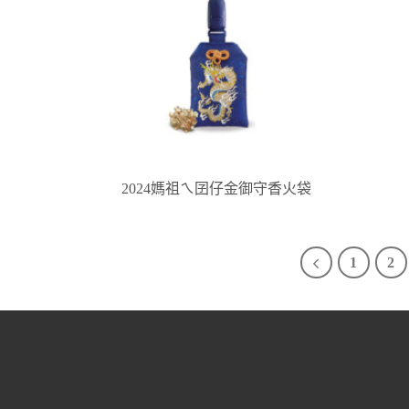
2024媽祖ㄟ囝仔金御守香火袋
1
2