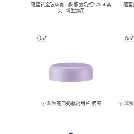
蘊蜜質金玻璃寬口防脹氣奶瓶270ml-紫
蘊蜜
芙 | 新生適用
② 蘊蜜寬口奶瓶萬用蓋-紫芙
⑦ 蘊