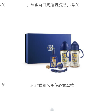
紫芙
④ 蘊蜜寬口奶瓶防滑把手-紫芙
紫芙
2024媽祖ㄟ囝仔心意厚禮