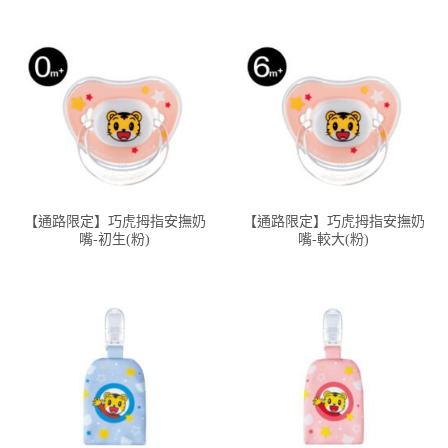
【通路限定】巧虎拇指安撫奶
【通路限定】巧虎拇指安撫奶
嘴-初生(粉)
嘴-較大(粉)