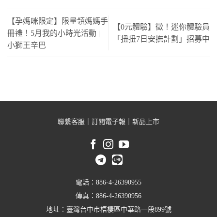
【孕媽咪限定】限量領媽媽手
【0元體驗】徵！迷你體驗員
冊禮！5月我的小時光活動 |
「扭扭7日安撫計劃」招募中
小獅王辛巴
聯繫客服
｜
訂閱電子報
｜
新品上市
電話：886-4-26390955
傳真：886-4-26390956
地址：臺灣台中市梧棲區中華路一段899號