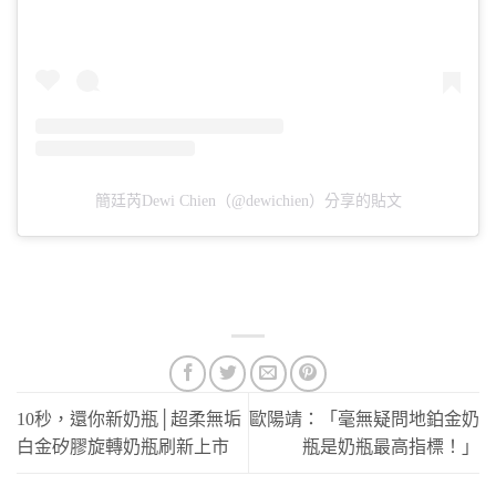
簡廷芮Dewi Chien（@dewichien）分享的貼文
10秒，還你新奶瓶│超柔無垢
歐陽靖：「毫無疑問地鉑金奶
白金矽膠旋轉奶瓶刷新上市
瓶是奶瓶最高指標！」