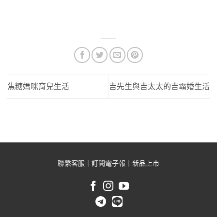
就像在說我們的育兒生活充滿挑戰一樣，尤其是現在一打二整個更
有感觸
焦糖媽咪育兒生活
吉先生與吉太太的吉霸婚生活
聯繫客服
｜
訂閱電子報
｜
新品上市