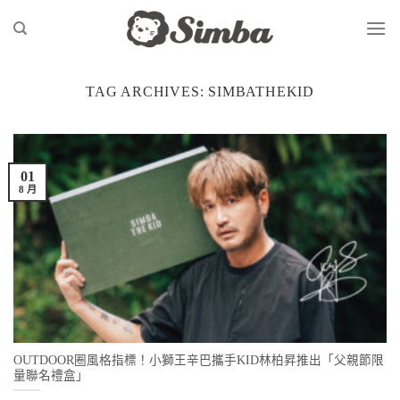
Skip
to
content
TAG ARCHIVES:
SIMBATHEKID
01
8 月
OUTDOOR圈風格指標！小獅王辛巴攜手KID林柏昇推出「父親節限
量聯名禮盒」