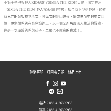
小獅王辛巴與野人KID點燃了SIMBA THE KID的火焰，限定推出
「SIMBA THE KID小野人探索彌月禮盒」揉合時下型格野營，顛覆
育兒界的刻板視覺形式，將每次的翻山越嶺，變成生命中的重要回
憶，更象徵爸爸在育兒旅途上，以一個全新角度深入生活的冒險，
這是一次屬於爸爸與孩子，單飛也不寂寞的寶藏！..
聯繫客服
｜
訂閱電子報
｜
新品上市
電話：886-4-26390955
傳真：886-4-26390956