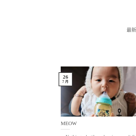
Skip
to
content
最
26
7 月
MEOW