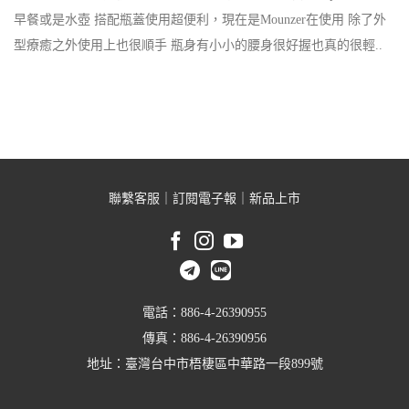
早餐或是水壺 搭配瓶蓋使用超便利，現在是Mounzer在使用 除了外
型療癒之外使用上也很順手 瓶身有小小的腰身很好握也真的很輕..
聯繫客服
｜
訂閱電子報
｜
新品上市
電話：886-4-26390955
傳真：886-4-26390956
地址：臺灣台中市梧棲區中華路一段899號