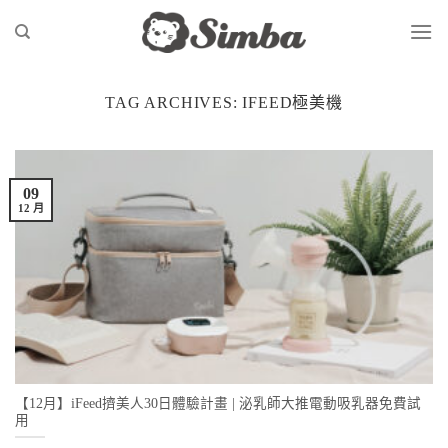
Skip
to
content
TAG ARCHIVES:
IFEED極美機
09
12 月
【12月】iFeed擠美人30日體驗計畫 | 泌乳師大推電動吸乳器免費試
用