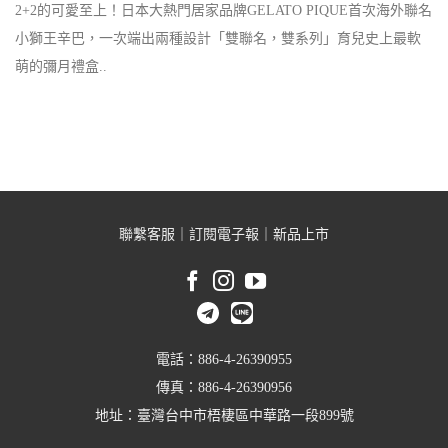
2+2的可愛至上！日本大熱門居家品牌GELATO PIQUE首次海外聯名
小獅王辛巴，一次端出兩種設計「雙聯名，雙系列」育兒史上最軟
萌的彌月禮盒..
聯繫客服
｜
訂閱電子報
｜
新品上市
電話：886-4-26390955
傳真：886-4-26390956
地址：臺灣台中市梧棲區中華路一段899號