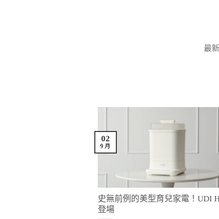
Skip
to
content
最
02
9 月
史無前例的美型育兒家電！UDI 
登場