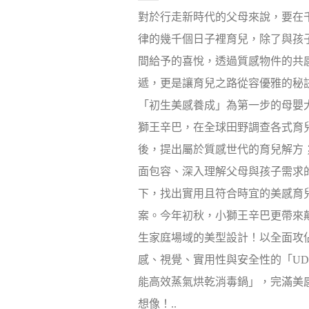
對於行走新時代的父母來說，要在
律的幾千個日子裡育兒，除了與孩
間給予的喜悅，透過質感物件的共
遞，更是讓育兒之路從容優雅的秘
「初生美感養成」為第一步的母嬰
獅王辛巴，在全球田野調查各式育
後，提出屬於質感世代的育兒解方
面包容、深入理解父母與孩子需求
下，找出實用且符合時宜的美感育
案。今年初秋，小獅王辛巴更帶來
生家庭場域的美型設計！以全面攻
感、視覺、實用性與安全性的「UDI
能高效蒸氣烘乾消毒鍋」，完滿美
想像！..