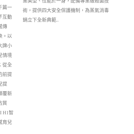
集美型、性能於一身，配備專業級殺菌技
千篇一
術，提供四大安全保護機制，為蒸氣消毒
子互動
鍋立下全新典範..
感傳
訣。以
大牌小
兒情境
；從全
的前提
兒提
顛覆新
佔質
 H1智
感育兒