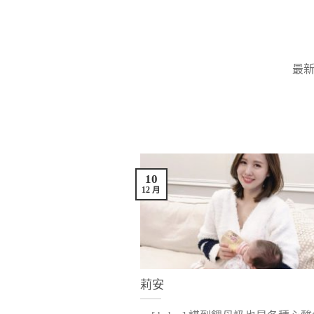
Skip
to
content
最
10
12 月
莉安