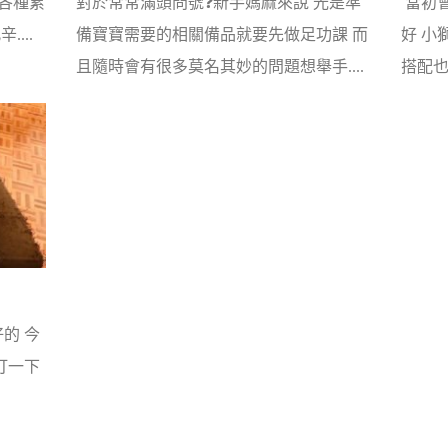
酸各種累
對於常常滿頭問號❓新手媽麻來說 光是準
當初
...
備寶寶需要的相關備品就要先做足功課 而
好 小
且隨時會有很多莫名其妙的問題想舉手....
搭配也
的 今
打一下