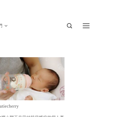
們
tiecherry