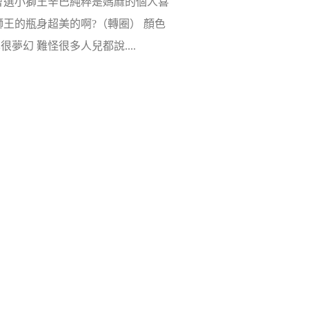
會選小獅王辛巴純粹是媽麻的個人喜
獅王的瓶身超美的啊?（轉圈） 顏色
很夢幻 難怪很多人兒都說....