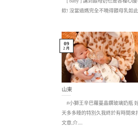
[ baby ] 講到餵母奶也是各種心
欸! 沒當過媽完全不曉得餵母乳如此辛.
09
2 月
山東
#小獅王辛巴蘿蔓晶鑽玻璃奶瓶 好
天多多睡的特別久我終於有時間來
文章,介....