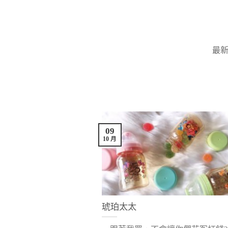
Skip
to
content
最
09
10 月
琥珀太太