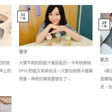
31
7 月
29
7 月
張宇
凱文
怕的就
大寶不用的奶瓶千萬別亂扔，今年桃樂絲
神上的
PPSU奶瓶又有新玩法，只要加個馬卡龍萬
#凱文
用蓋，神奇的事就要發生了~..
這種
虎，台..