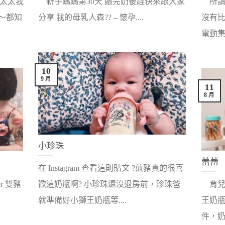
太太我
新手媽媽第30天 餵完奶後趕快來跟大家
所謂
～都知
分享 我的母乳人森?? – 懷孕....
沒有比
電動集..
10
9 月
11
8 月
小珍珠
蕾蕾
在 Instagram 查看這則貼文 ?煎豬真的很喜
r 雙豬
歡這奶瓶啊? 小珍珠還沒退房前，珍珠爸
育兒
就準備好小獅王奶瓶等....
王奶
件，奶瓶