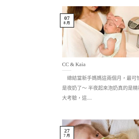
07
8 月
CC & Kaia
總結當新手媽媽這兩個月，最可
是夜奶了～ 半夜起來泡奶真的是精
大考驗，這....
27
7 月