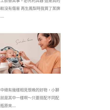
工欲善其事，必先利其器 這是真的
較沒有傷害 再生鳳梨時我買了某牌
..
中總有幾樣相見恨晚的好物，小獅
瓶就是其中一樣啊～只要搭配不同配
原來....