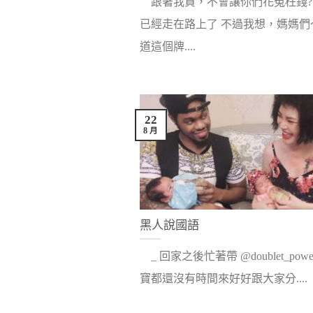
跟著我買，不會讓你們花冤枉錢?
已經走在路上了 不過我想，媽媽們
道這個牌....
22
8 月
黑人說國語
_ 回家之後忙著帶 @doublet_powe
寶都還沒有時間來好好跟大家分....