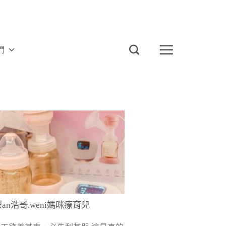
們
an浩哥.weni媽咪療育兒