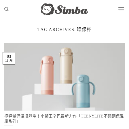
Skip
to
content
TAG ARCHIVES:
環保杯
03
11 月
極輕量保溫瓶登場！小獅王辛巴最新力作「TEENYLITE不鏽鋼保溫
瓶系列」