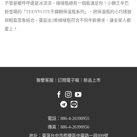
不管是暖呼呼還是冰涼涼，啵啵瓶總有一個能滿足你！小獅王辛巴
新登場的「TEENYLITE不鏽鋼保溫瓶系列」，把保溫瓶的小巧樣貌
與輕盈意象結合，蔓延出3款啵啵瓶符合不同年齡需求，讓全家人都
愛上！..
聯繫客服
｜
訂閱電子報
｜
新品上市
電話：886-4-26390955
傳真：886-4-26390956
地址：臺灣台中市梧棲區中華路一段899號