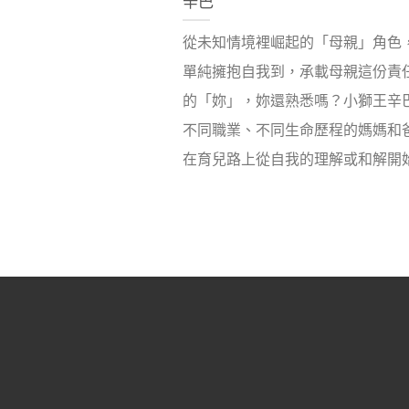
辛巴
從未知情境裡崛起的「母親」角色
單純擁抱自我到，承載母親這份責
的「妳」，妳還熟悉嗎？小獅王辛
不同職業、不同生命歷程的媽媽和
在育兒路上從自我的理解或和解開始