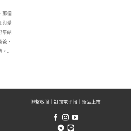
，那個
任與愛
巴集結
爸爸，
。..
聯繫客服
｜
訂閱電子報
｜
新品上市