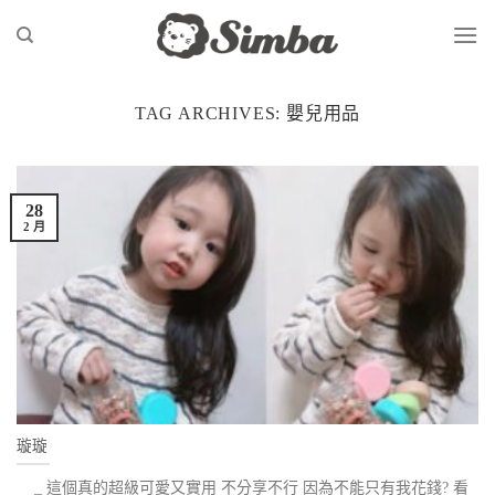
Skip
to
content
TAG ARCHIVES:
嬰兒用品
28
2 月
璇璇
_ 這個真的超級可愛又實用 不分享不行 因為不能只有我花錢? 看