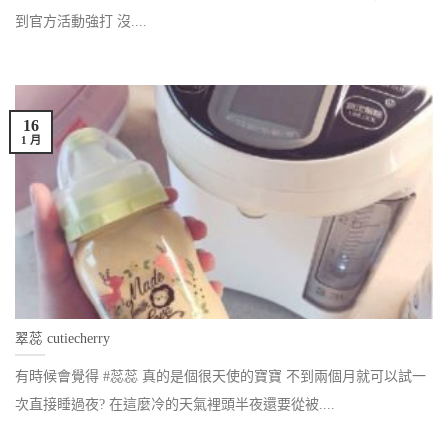
到官方活動強打 沒....
16
1 月
翠蕊 cutiecherry
有時候會覺得 #蕊蕊 真的是個很天使的寶寶 不到兩個月就可以試一
次直接睡過夜? 在這麼冷的天氣裡頭半夜還要從被....