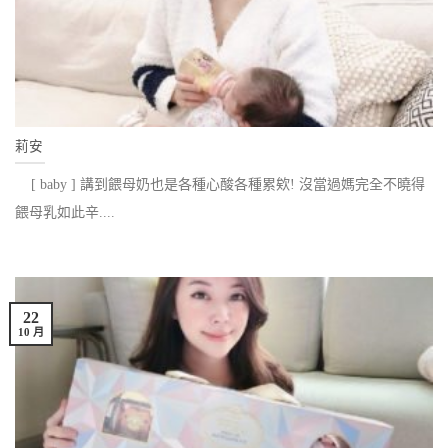
莉安
[ baby ] 講到餵母奶也是各種心酸各種累欸! 沒當過媽完全不曉得
餵母乳如此辛....
22
10 月