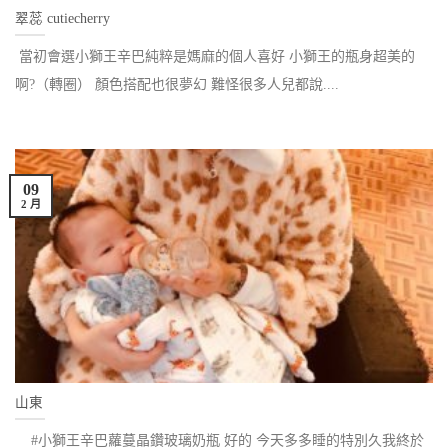
翠蕊 cutiecherry
當初會選小獅王辛巴純粹是媽麻的個人喜好 小獅王的瓶身超美的
啊?（轉圈） 顏色搭配也很夢幻 難怪很多人兒都說....
09
2 月
山東
#小獅王辛巴蘿蔓晶鑽玻璃奶瓶 好的 今天多多睡的特別久我終於