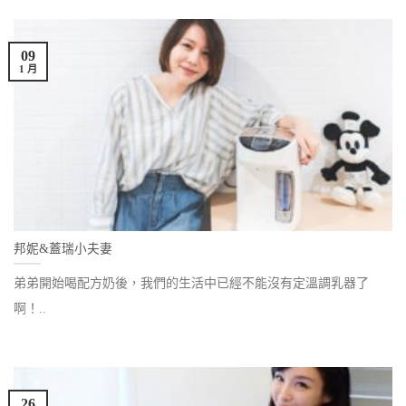
09
1 月
邦妮&蓋瑞小夫妻
弟弟開始喝配方奶後，我們的生活中已經不能沒有定溫調乳器了
啊！..
26