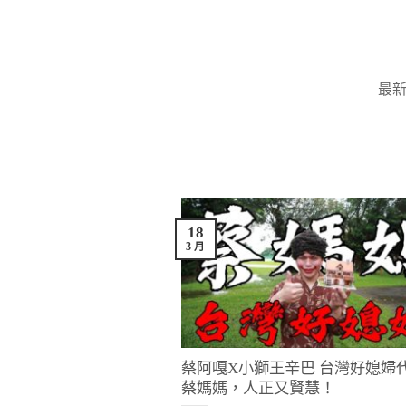
Skip
to
content
最
18
3 月
蔡阿嘎X小獅王辛巴 台灣好媳婦
蔡媽媽，人正又賢慧！