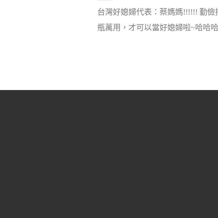
台灣好媳婦代表：蔡媽媽!!!!!! 勤
瓶萬用，才可以當好媳婦啦~哈哈哈.