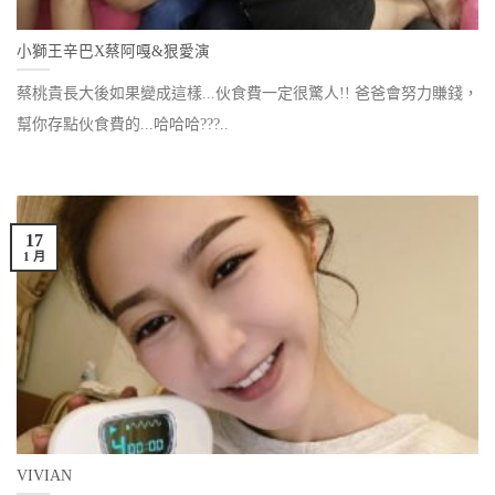
小獅王辛巴X蔡阿嘎&狠愛演
蔡桃貴長大後如果變成這樣...伙食費一定很驚人!! 爸爸會努力賺錢，
幫你存點伙食費的...哈哈哈???..
17
1 月
VIVIAN