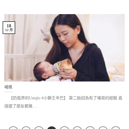
18
12 月
哺媽
【奶瓶界的Uniqlo #小獅王辛巴】 第二胎因為有了哺哥的經驗 直
接選了朋友都推....