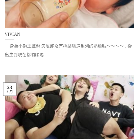
VIVIAN
身為小獅王鐵粉 怎麼能沒有桃樂絲這系列的奶瓶呢～～～～ . 從
出生到現在都順順喝 ....
23
2 月