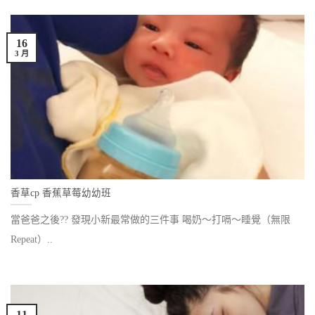
16
3 月
香草cp 香蕉草莓幼幼班
當爸爸之後?? 發現小新最常做的三件事 喝奶～打嗝～睡覺（無限
Repeat）..
11