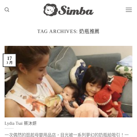
Skip
to
content
TAG ARCHIVES:
奶瓶推薦
17
3 月
Lydia Tsai 蔡沐妍
一次偶然的逛起母嬰用品店，目光被一系列夢幻的奶瓶給吸引！一