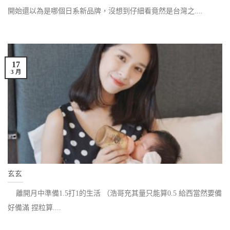
開始還以為是哪個日系新品牌，沒想到仔細看竟然是台灣之....
17
3 月
玄玄
離開月中準備1.5打1的生活 （浩哥充其量只能算0.5 給西當然要備
好備滿 捏粒算....