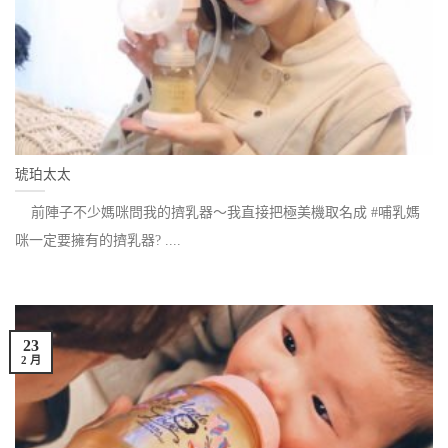
琥珀太太
前陣子不少媽咪問我的擠乳器～我直接把極美機取名成 #哺乳媽
咪一定要擁有的擠乳器? ....
23
2 月