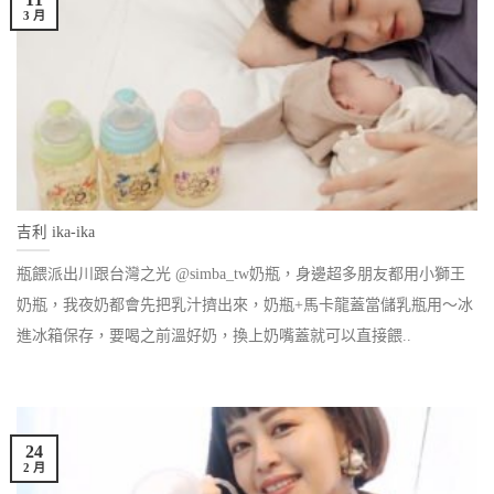
3 月
吉利 ika-ika
瓶餵派出川跟台灣之光 @simba_tw奶瓶，身邊超多朋友都用小獅王
奶瓶，我夜奶都會先把乳汁擠出來，奶瓶+馬卡龍蓋當儲乳瓶用～冰
進冰箱保存，要喝之前溫好奶，換上奶嘴蓋就可以直接餵..
24
2 月