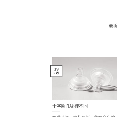
Skip
to
content
最
19
5 月
十字圓孔哪裡不同