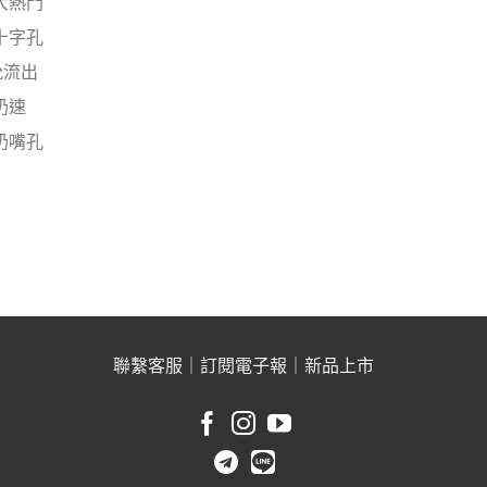
大熱門
十字孔
吮流出
奶速
奶嘴孔
聯繫客服
｜
訂閱電子報
｜
新品上市