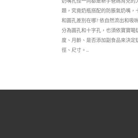
奶嘴孔徑一向都是新手爸媽育兒的
題，究竟奶瓶搭配的防脹氣奶嘴，
和圓孔差別在哪? 依自然流出和吸
分為圓孔和十字孔，也須依寶寶喝
度、月齡、是否添加副食品來決定
徑、尺寸。..