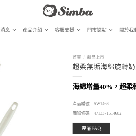
新消息
產品介紹
客服支援
門市據點
關於我
首頁
/
新品上市
超柔無垢海綿旋轉奶
海綿增量40%，超柔
產品編號 SW1468
國際條碼 4713371514682
產品FAQ