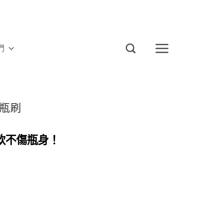
們
瓶刷
軟不傷瓶身！