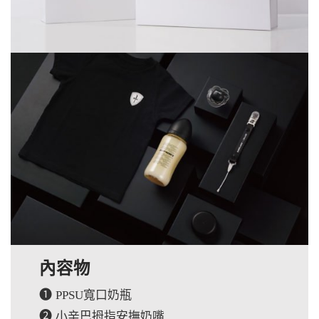
內容物
➊
PPSU寬口奶瓶
➋
小辛巴拇指安撫奶嘴