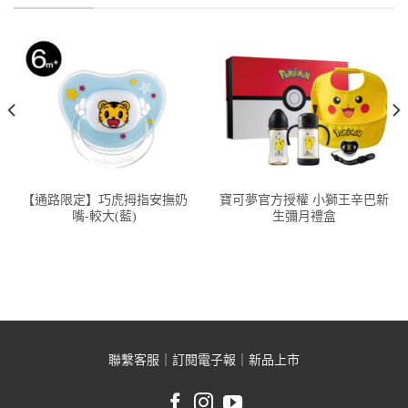
【通路限定】巧虎拇指安撫奶
寶可夢官方授權 小獅王辛巴新
嘴-較大(藍)
生彌月禮盒
聯繫客服
｜
訂閱電子報
｜
新品上市