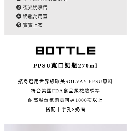
➌
夜光奶嘴帶
➍
奶瓶萬用蓋
➎
寶寶上衣
PPSU寬口奶瓶270ml
瓶身選用世界級歐美SOLVAY PPSU原料
符合美國FDA食品級檢驗標準
耐高壓蒸氣消毒可達1000次以上
搭配十字孔S奶嘴