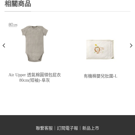
相關商品
Air Upper 透氣棉圓領包屁衣
有機棉嬰兒肚圍-L
80cm(短袖)-阜灰
聯繫客服
｜
訂閱電子報
｜
新品上市