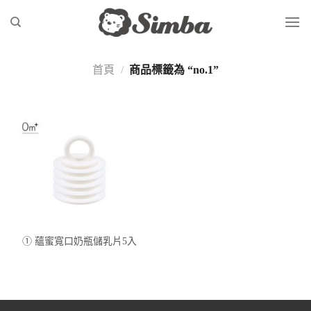
Skip
to
content
首頁
/
商品標籤為 “no.1”
① 蘊蜜寬口奶瓶儲乳片5入