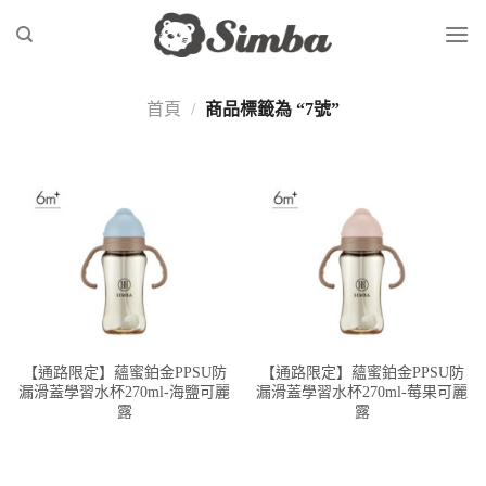
Skip
to
content
首頁
/
商品標籤為 “7號”
【通路限定】蘊蜜鉑金PPSU防
【通路限定】蘊蜜鉑金PPSU防
漏滑蓋學習水杯270ml-海鹽可麗
漏滑蓋學習水杯270ml-莓果可麗
露
露