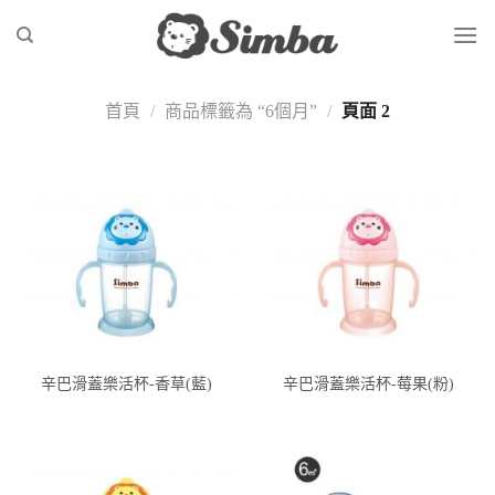
Skip
to
content
首頁
/
商品標籤為 “6個月”
/
頁面 2
辛巴滑蓋樂活杯-香草(藍)
辛巴滑蓋樂活杯-莓果(粉)