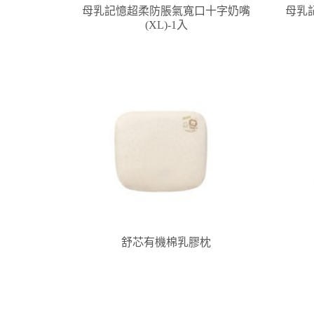
母乳記憶超柔防脹氣寬口十字奶嘴
母乳
(XL)-1入
舒芯有機棉乳膠枕