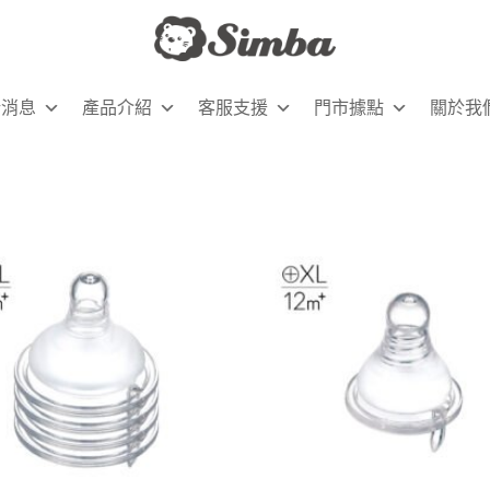
新消息
產品介紹
客服支援
門市據點
關於我