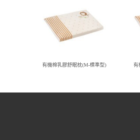
有機棉乳膠舒眠枕(M-標準型)
有