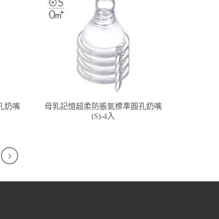
孔奶嘴
母乳記憶超柔防脹氣標準圓孔奶嘴
(S)-4入