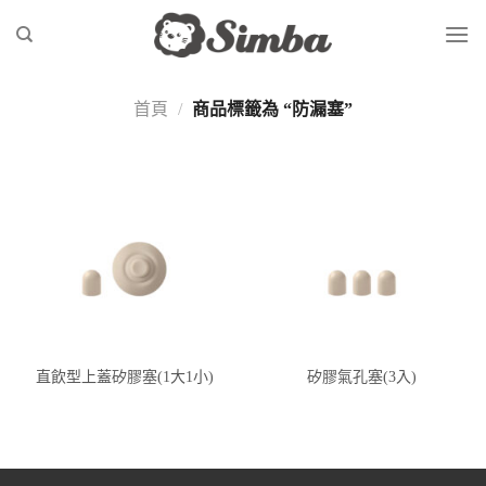
Skip
to
content
首頁
/
商品標籤為 “防漏塞”
直飲型上蓋矽膠塞(1大1小)
矽膠氣孔塞(3入)