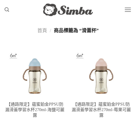
Skip
to
content
首頁
/
商品標籤為 “滑蓋杯”
【通路限定】蘊蜜鉑金PPSU防
【通路限定】蘊蜜鉑金PPSU防
漏滑蓋學習水杯270ml-海鹽可麗
漏滑蓋學習水杯270ml-莓果可麗
露
露