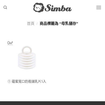
Skip
to
content
首頁
/
商品標籤為 “母乳儲存”
① 蘊蜜寬口奶瓶儲乳片5入