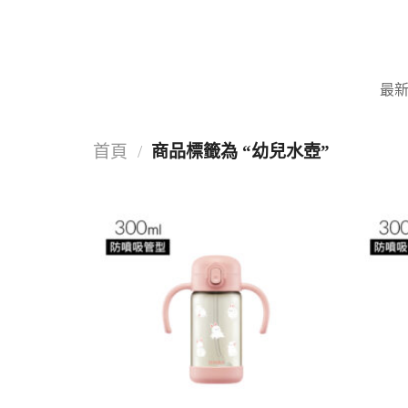
Skip
to
content
最
首頁
/
商品標籤為 “幼兒水壺”