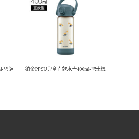
l-恐龍
鉑金PPSU兒童直飲水壺400ml-挖土機