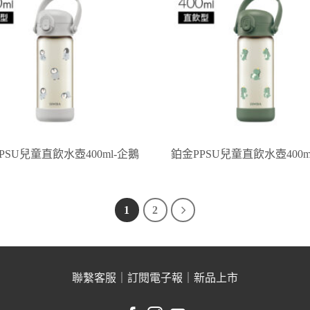
PSU兒童直飲水壺400ml-企鵝
鉑金PPSU兒童直飲水壺400m
1
2
聯繫客服
｜
訂閱電子報
｜
新品上市