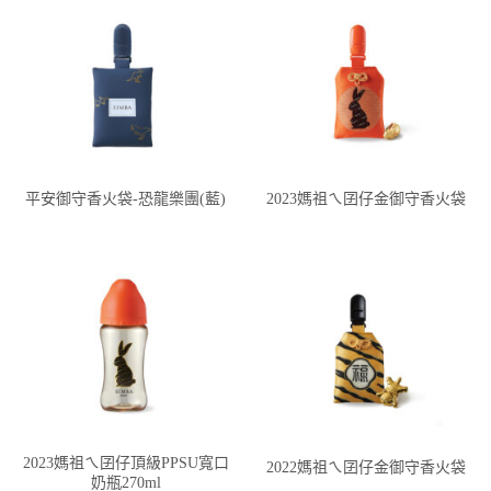
平安御守香火袋-恐龍樂團(藍)
2023媽祖ㄟ囝仔金御守香火袋
2023媽祖ㄟ囝仔頂級PPSU寬口
2022媽祖ㄟ囝仔金御守香火袋
奶瓶270ml