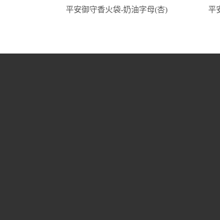
平安御守香火袋-奶油字母(杏)
平