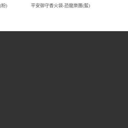
粉)
平安御守香火袋-恐龍樂團(藍)