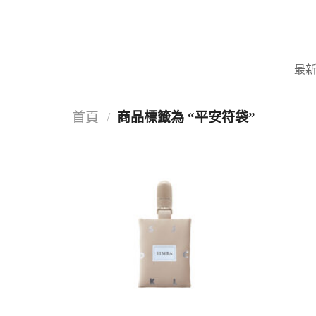
Skip
to
content
最
首頁
/
商品標籤為 “平安符袋”