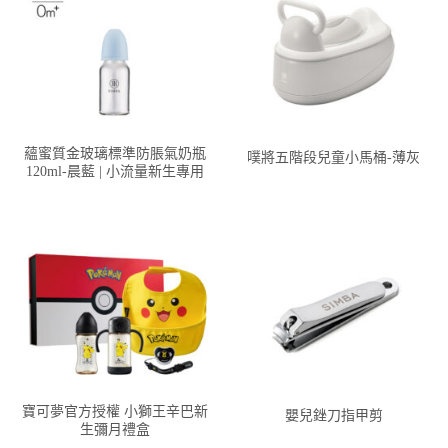
蘊蜜質金玻璃標準防脹氣奶瓶
噗將五階段兒童小馬桶-薄灰
120ml-晨藍 | 小流量新生專用
寶可夢官方授權 小獅王辛巴新
嬰兒銼刀指甲剪
生彌月禮盒