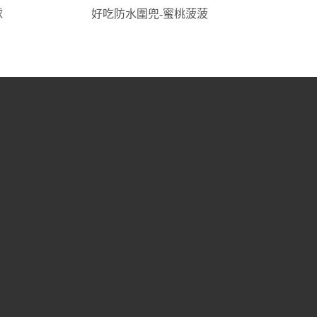
球
好吃防水圍兜-蜜桃菠菠