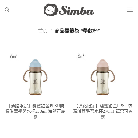
Skip
to
content
首頁
/
商品標籤為 “學飲杯”
【通路限定】蘊蜜鉑金PPSU防
【通路限定】蘊蜜鉑金PPSU防
漏滑蓋學習水杯270ml-海鹽可麗
漏滑蓋學習水杯270ml-莓果可麗
露
露