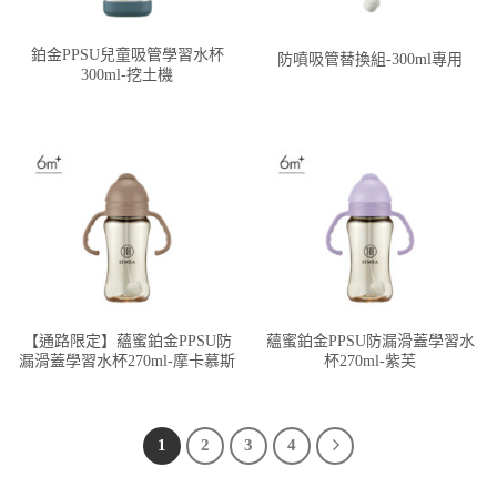
鉑金PPSU兒童吸管學習水杯
防噴吸管替換組-300ml專用
300ml-挖土機
【通路限定】蘊蜜鉑金PPSU防
蘊蜜鉑金PPSU防漏滑蓋學習水
漏滑蓋學習水杯270ml-摩卡慕斯
杯270ml-紫芙
1
2
3
4