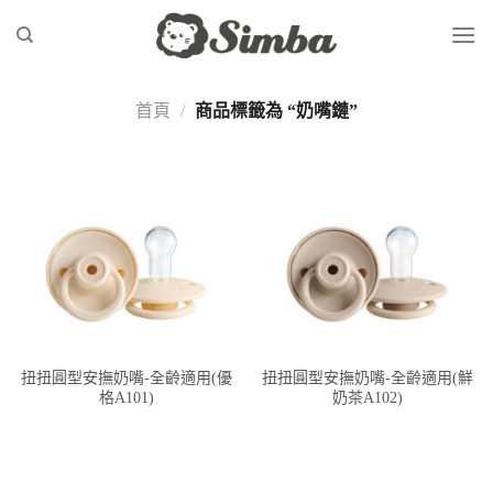
Skip
to
content
首頁
/
商品標籤為 “奶嘴鏈”
扭扭圓型安撫奶嘴-全齡適用(優
扭扭圓型安撫奶嘴-全齡適用(鮮
格A101)
奶茶A102)