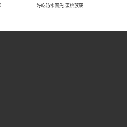
球
好吃防水圍兜-蜜桃菠菠