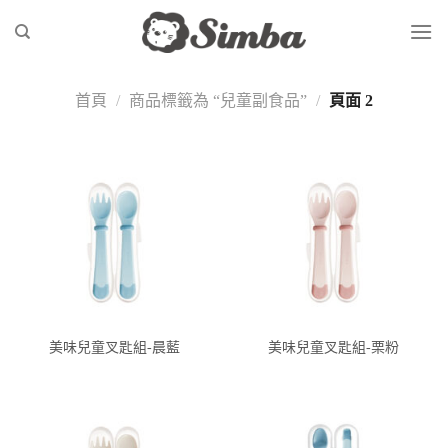
Skip
to
content
首頁
/
商品標籤為 “兒童副食品”
/
頁面 2
美味兒童叉匙組-晨藍
美味兒童叉匙組-栗粉