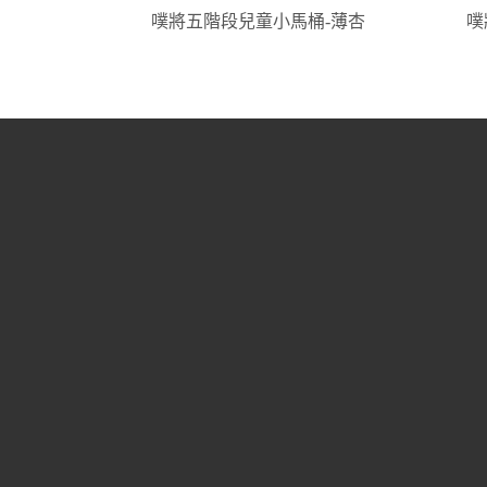
噗將五階段兒童小馬桶-薄杏
噗