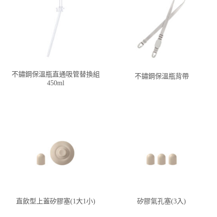
不鏽鋼保溫瓶直通吸管替換組
不鏽鋼保溫瓶背帶
450ml
直飲型上蓋矽膠塞(1大1小)
矽膠氣孔塞(3入)