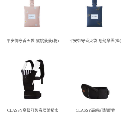
平安御守香火袋-蜜桃菠菠(粉)
平安御守香火袋-恐龍樂團(藍)
CLASSY高級訂製寬腰帶揹巾
CLASSY高級訂製腰凳