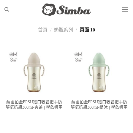
Skip
to
content
首頁
/
奶瓶系列
/
頁面 10
蘊蜜鉑金PPSU寬口吸管把手防
蘊蜜鉑金PPSU寬口吸管把手防
脹氣奶瓶360ml-杏茶 | 學飲適用
脹氣奶瓶360ml-綠沐 | 學飲適用