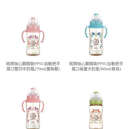
桃樂絲心願精裝PPSU自動把手
桃樂絲心願精裝PPSU自動把手
寬口雙凹中奶瓶270ml(獨角獸)
寬口葫蘆大奶瓶360ml(蜂鳥)