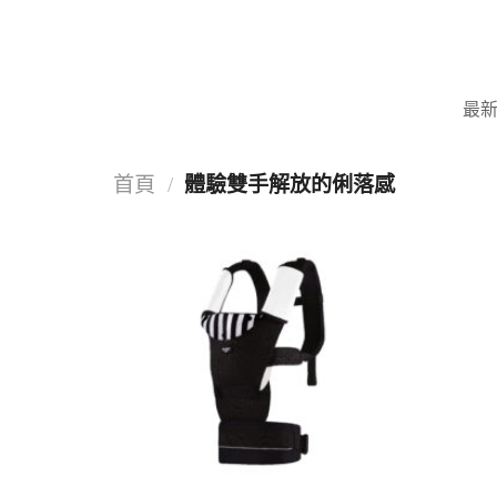
Skip
to
content
最
首頁
/
體驗雙手解放的俐落感