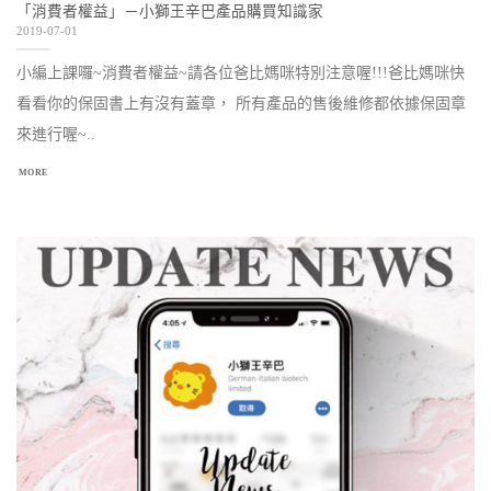
「消費者權益」－小獅王辛巴產品購買知識家
2019-07-01
小編上課囉~消費者權益~請各位爸比媽咪特別注意喔!!!爸比媽咪快
看看你的保固書上有沒有蓋章， 所有產品的售後維修都依據保固章
來進行喔~..
MORE