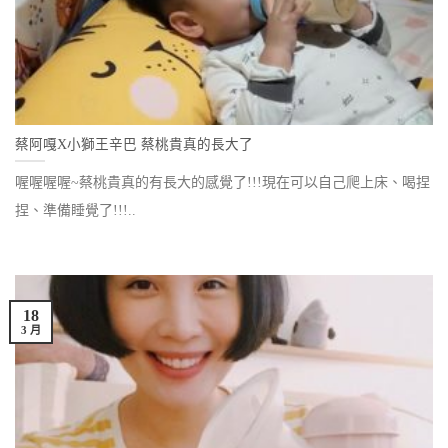
蔡阿嘎X小獅王辛巴 蔡桃貴真的長大了
喔喔喔喔~蔡桃貴真的有長大的感覺了!!!現在可以自己爬上床、喝捏
捏、準備睡覺了!!!..
18
3 月