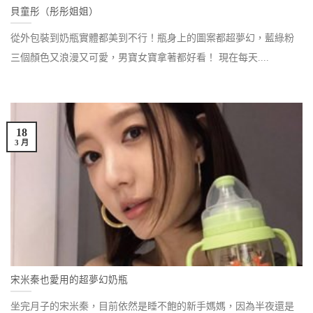
貝童彤（彤彤姐姐）
從外包裝到奶瓶實體都美到不行！瓶身上的圖案都超夢幻，藍綠粉
三個顏色又浪漫又可愛，男寶女寶拿著都好看！ 現在每天....
18
3 月
宋米秦也愛用的超夢幻奶瓶
坐完月子的宋米秦，目前依然是睡不飽的新手媽媽，因為半夜還是