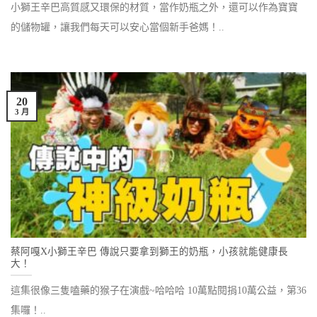
小獅王辛巴高質感又環保的材質，當作奶瓶之外，還可以作為寶寶
的儲物罐，讓我們每天可以安心當個新手爸媽！..
20
3 月
蔡阿嘎X小獅王辛巴 傳說只要拿到獅王的奶瓶，小孩就能健康長
大！
這集很像三隻嗑藥的猴子在演戲~哈哈哈 10萬點閱捐10萬公益，第36
集囉！..