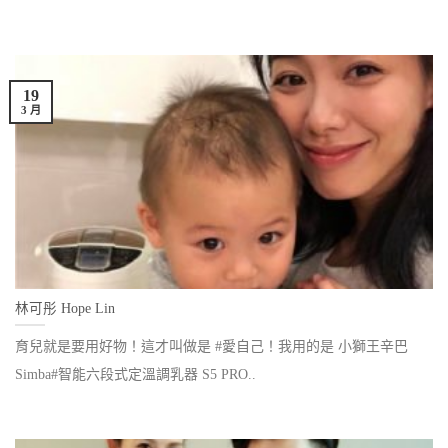
19
3 月
林可彤 Hope Lin
育兒就是要用好物！這才叫做是 #愛自己！我用的是 小獅王辛巴
Simba#智能六段式定溫調乳器 S5 PRO..