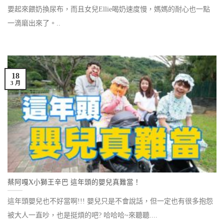
要起來餵奶換尿布，而且女兒Ellie喝奶速度慢，媽媽的耐心也一點
一滴磨出來了。..
18
3 月
蔡阿嘎X小獅王辛巴 這年頭的嬰兒真難當！
這年頭嬰兒也不好當啊!!! 嬰兒只是不會說話，但一定也有很多抱怨
被大人一直吵，也是挺煩的吧? 哈哈哈~來聽聽....