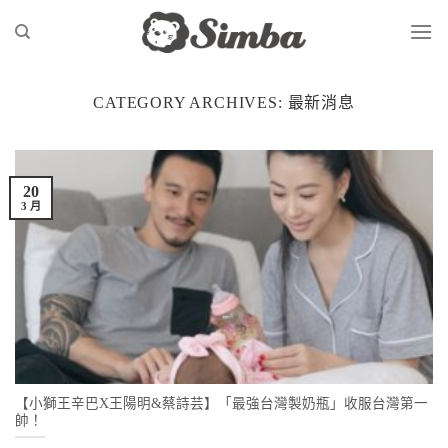
Skip
to
content
CATEGORY ARCHIVES:
最新消息
20
3 月
【小獅王辛巴X王陽明&蔡詩芸】「最強台灣製奶瓶」收服台灣第一
帥！