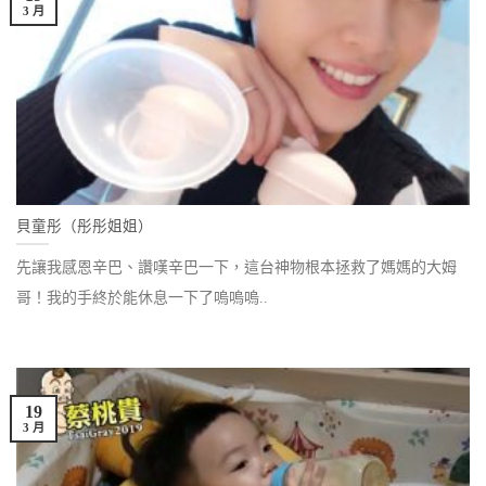
3 月
貝童彤（彤彤姐姐）
先讓我感恩辛巴、讚嘆辛巴一下，這台神物根本拯救了媽媽的大姆
哥！我的手終於能休息一下了嗚嗚嗚..
19
3 月