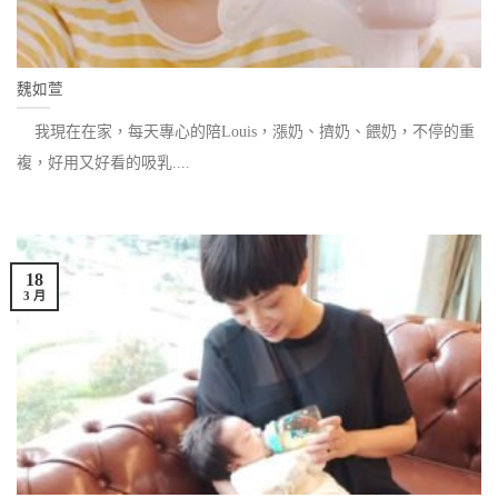
魏如萱
我現在在家，每天專心的陪Louis，漲奶、擠奶、餵奶，不停的重
複，好用又好看的吸乳....
18
3 月