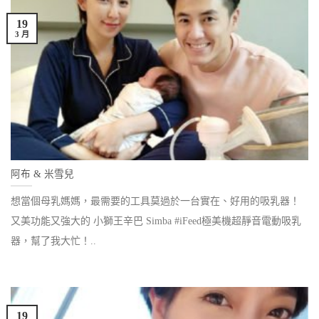
19
3 月
阿布 & 米雪兒
想當個母乳媽媽，最需要的工具莫過於一台實在、好用的吸乳器！
又美功能又強大的 小獅王辛巴 Simba #iFeed極美機超靜音電動吸乳
器，幫了我大忙！..
19