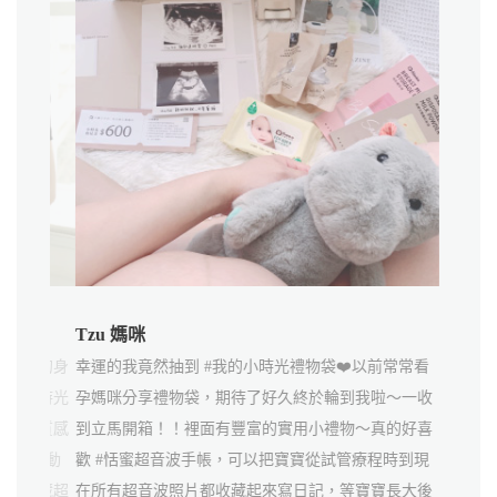
Tzu 媽咪
Ann 媽
媽媽的身
幸運的我竟然抽到 #我的小時光禮物袋❤️以前常常看
拿到媽媽
的小時光
孕媽咪分享禮物袋，期待了好久終於輪到我啦～一收
粉，懷孕
有超質感
到立馬開箱！！裡面有豐富的實用小禮物～真的好喜
常豐富，
寶寶感動
歡 #恬蜜超音波手帳，可以把寶寶從試管療程時到現
用到真的
方收藏超
在所有超音波照片都收藏起來寫日記，等寶寶長大後
可以把寶