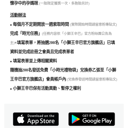
懷孕中的孕媽咪
(一胎限定獲獎一次，多胞胎另計)
活動辦法
每個月不定期開放一週索取時間
(實際開始時間請留意粉專貼文)
●
完成「時光任務」
(任務内容依「小獅王辛巴」官方粉絲團公告為
+填寫表單，將抽選200名「小獅王辛巴官方旗艦店」已填
主)
資料並完成註冊之會員且完成表單者
填寫表單並上傳相關資料
●
隨機抽200名發送免費「小時光禮物袋」兌換券乙張至「小獅
王辛巴官方旗艦店」會員帳戶內
(兌換券發送時間請留意粉專貼文)
小獅王辛巴保有活動異動、暫停之權利
●