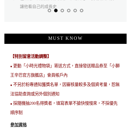
讓他看自己的成長史
次的翻閱
MUST KNOW
【特別留意活動調整】
更動「小時光禮物袋」寄送方式，直接發送贈品券至「小獅
●
王辛巴官方旗艦店」會員帳戶內
不另於粉專通知獲獎名單，因審核量較多及個資考量，恕無
●
法協助查詢或另外個別通知
採隨機抽200名得獎者，填寫表單不搶快慢慢來，不採優先
●
順序制
參加資格